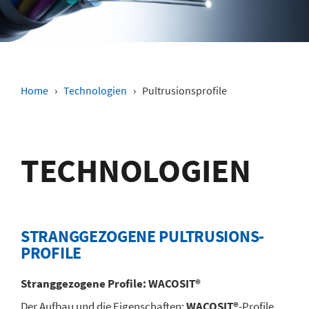
Home
›
Technologien
›
Pultrusionsprofile
TECHNO­LOGIEN
STRANGGE­ZOGENE PULTRUSIONS­
PROFILE
Stranggezogene Profile: WACOSIT®
Der Aufbau und die Eigenschaften:
WACOSIT®
-Profile